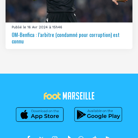
Publié le 16 Avr 2024 à 15h46
OM-Benfica : l’arbitre (condamné pour corruption) est
connu