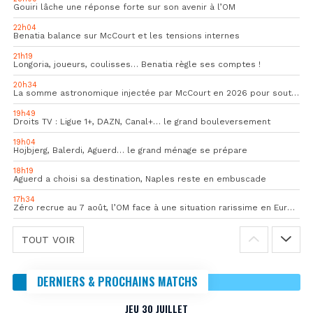
Gouiri lâche une réponse forte sur son avenir à l’OM
22h04
Benatia balance sur McCourt et les tensions internes
21h19
Longoria, joueurs, coulisses… Benatia règle ses comptes !
20h34
La somme astronomique injectée par McCourt en 2026 pour soutenir l’OM
19h49
Droits TV : Ligue 1+, DAZN, Canal+… le grand bouleversement
19h04
Hojbjerg, Balerdi, Aguerd… le grand ménage se prépare
18h19
Aguerd a choisi sa destination, Naples reste en embuscade
17h34
Zéro recrue au 7 août, l’OM face à une situation rarissime en Europe
TOUT VOIR
DERNIERS & PROCHAINS MATCHS
JEU 30 JUILLET