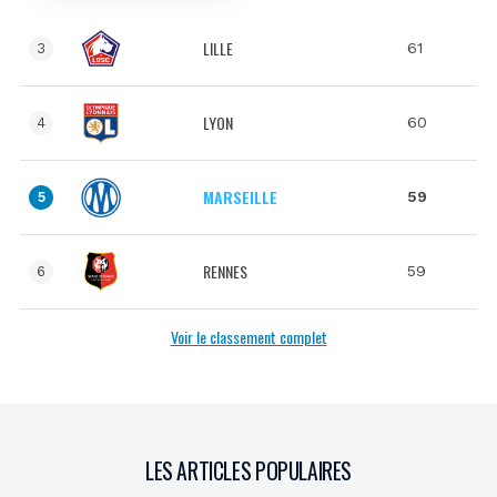
LILLE
61
3
LYON
60
4
MARSEILLE
59
5
RENNES
59
6
Voir le classement complet
LES ARTICLES POPULAIRES