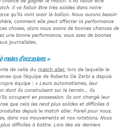
 chance de gagner le match. Il va falloir être
ch. Il va falloir être très solides dans notre
rce qu’ils vont avoir le ballon. Nous aurons besoin
osphère, comment elle peut affecter la performance
 ces choses, alors nous avons de bonnes chances de
isez une bonne performance, vous avez de bonnes
 aux journalistes.
é moins d’occasions »
rente de celle du
match aller
, lors de laquelle le
 pense que l’équipe de Roberto De Zerbi a depuis
 propre équipe :
« Leurs automatismes, leur
dont ils construisent sur le terrain… Ils
ils occupent en possession. Ils ont changé leur
se que cela les rend plus solides et difficiles à
produites depuis le match aller. Pareil pour nous.
s, dans nos mouvements et nos rotations. Nous
s difficiles à battre. Lors des six derniers