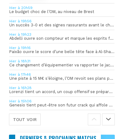
Hier à 20h59
Le budget choc de l’OM, au niveau de Brest
Hier à 19h56
Un succès 3-0 et des signes rassurants avant le choc face à Bilbao
Hier à 19h23
Abdelli ouvre son compteur et marque les esprits face à Al-Shahania
Hier à 19h16
Paixão ouvre le score d’une belle tête face à Al-Shahania
Hier à 18h31
Ce changement d’équipementier va rapporter le jackpot à l’OM
Hier à 17h46
Une piste à 15 M€ s’éloigne, l’OM revoit ses plans pour son gardien
Hier à 16h28
Lorenzi tient un accord, un coup offensif se prépare en coulisses
Hier à 15h06
Genesio tient peut-être son futur crack qui affole déjà l’Europe
TOUT VOIR
DERNIERS & PROCHAINS MATCHS