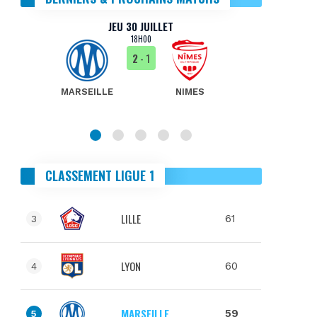
JEU 30 JUILLET
18H00
2
- 1
MARSEILLE
NIMES
MA
CLASSEMENT LIGUE 1
LILLE
61
3
LYON
60
4
MARSEILLE
59
5