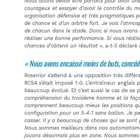
Nous allons devoir être parfaits pour avoir une
courageux et essayer d’avoir le contrôle du mat
organisation défensive et très pragmatiques pa
de chance et d’un arbitre fort. Je vois l’atm
de chacun dans le stade. Donc si nous avons
réaliser une bonne performance. Si vous réal
chances d’obtenir un résultat »
, a-t-il déclaré
« Nous avons encaissé moins de buts, concéd
Rosenior s’attend à une opposition très diffé
RCSA s’était imposé 1-0. L’entraîneur anglais
beaucoup évolué. Et c’est aussi le cas de sa
compréhension du troisième homme et la façon 
comprennent beaucoup mieux les positions qu’
configuration pour un 5-4-1 sans ballon. Je pen
casser. Il y a beaucoup de choses qui se sont 
Nous sommes meilleurs dans nos automatisme
jouons désormais plus en zone. Nous sommes plu