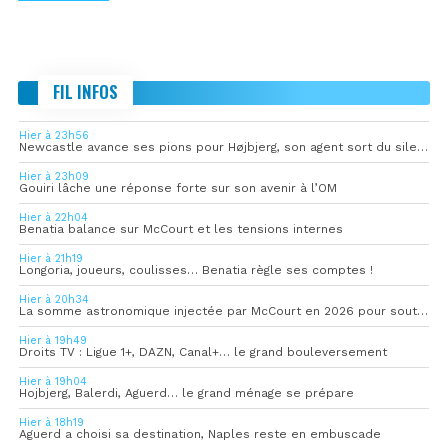
FIL INFOS
Hier à 23h56
Newcastle avance ses pions pour Højbjerg, son agent sort du silence
Hier à 23h09
Gouiri lâche une réponse forte sur son avenir à l’OM
Hier à 22h04
Benatia balance sur McCourt et les tensions internes
Hier à 21h19
Longoria, joueurs, coulisses… Benatia règle ses comptes !
Hier à 20h34
La somme astronomique injectée par McCourt en 2026 pour soutenir l’OM
Hier à 19h49
Droits TV : Ligue 1+, DAZN, Canal+… le grand bouleversement
Hier à 19h04
Hojbjerg, Balerdi, Aguerd… le grand ménage se prépare
Hier à 18h19
Aguerd a choisi sa destination, Naples reste en embuscade