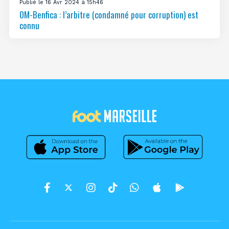
Publié le 16 Avr 2024 à 15h46
OM-Benfica : l’arbitre (condamné pour corruption) est
connu