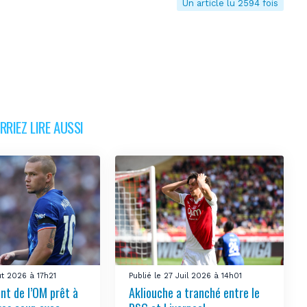
Un article lu 2594 fois
RIEZ LIRE AUSSI
ût 2026 à 17h21
Publié le 27 Juil 2026 à 14h01
nt de l’OM prêt à
Akliouche a tranché entre le