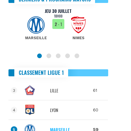
JEU 30 JUILLET
18H00
2
- 1
MARSEILLE
NIMES
MA
CLASSEMENT LIGUE 1
LILLE
61
3
LYON
60
4
MARSEILLE
59
5