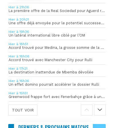
Hier à 21h06
La première offre de la Real Sociedad pour Aguerd refusée par l’OM
Hier à 20h21
Une offre déjà envoyée pour le potentiel successeur de Rulli
Hier à 19h36
Un latéral international libre ciblé par l’OM
Hier à 18h51
Accord trouvé pour Medina, la grosse somme de la vente dévoilée
Hier à 18h06
Accord trouvé avec Manchester City pour Rulli
Hier à 17h21
La destination inattendue de Mbemba dévoilée
Hier à 16h36
Un effet domino pourrait accélérer le dossier Rulli
Hier à 15h51
Greenwood frappe fort avec Fenerbahçe grâce à un but spectaculaire
TOUT VOIR
DERNIERS & PROCHAINS MATCHS