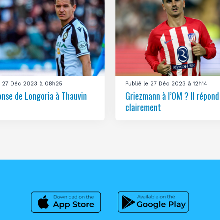
le 27 Déc 2023 à 08h25
Publié le 27 Déc 2023 à 12h14
onse de Longoria à Thauvin
Griezmann à l’OM ? Il répond
clairement