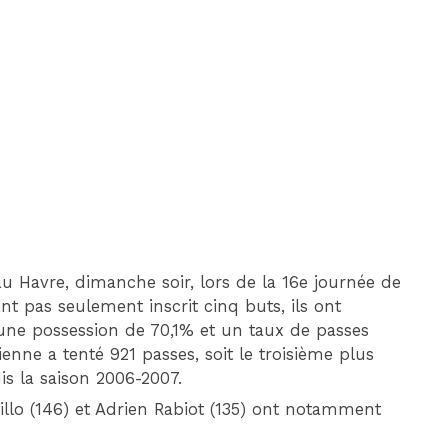
DIM 30 AOÛT
20H45
MONACO
MARSEILLE
 au Havre, dimanche soir, lors de la 16e journée de
t pas seulement inscrit cinq buts, ils ont
 une possession de 70,1% et un taux de passes
ienne a tenté 921 passes, soit le troisième plus
is la saison 2006-2007.
illo (146) et Adrien Rabiot (135) ont notamment