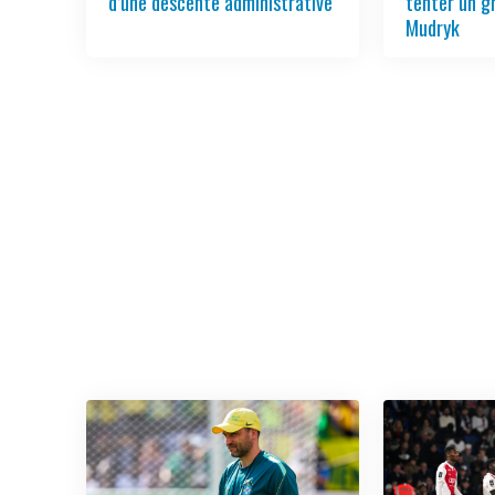
d’une descente administrative
tenter un g
Mudryk