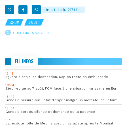
Un article lu 2171 fois
EX-OM
LIGUE 1
OUSSAMA TARGHALLINE
FIL INFOS
18h19
Aguerd a choisi sa destination, Naples reste en embuscade
17h34
Zéro recrue au 7 août, l’OM face à une situation rarissime en Europe
16h49
Genesio rassure sur l’état d’esprit malgré un mercato inquiétant
16h04
Genesio sort du silence et demande de la patience
15h19
L’anecdote folle de Medina avec un garagiste après le Mondial