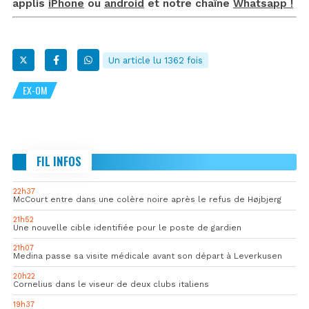
applis
iPhone
ou
android
et notre chaîne
Whatsapp !
Un article lu 1362 fois
EX-OM
FIL INFOS
22h37
McCourt entre dans une colère noire après le refus de Højbjerg
21h52
Une nouvelle cible identifiée pour le poste de gardien
21h07
Medina passe sa visite médicale avant son départ à Leverkusen
20h22
Cornelius dans le viseur de deux clubs italiens
19h37