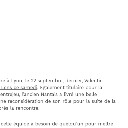
DIM 30 AOÛT
20H45
MONACO
MARSEILLE
ire à Lyon, le 22 septembre, dernier, Valentin
à Lens ce samedi
. Egalement titulaire pour la
entrejeu, l’ancien Nantais a livré une belle
une reconsidération de son rôle pour la suite de la
rès la rencontre.
 cette équipe a besoin de quelqu’un pour mettre