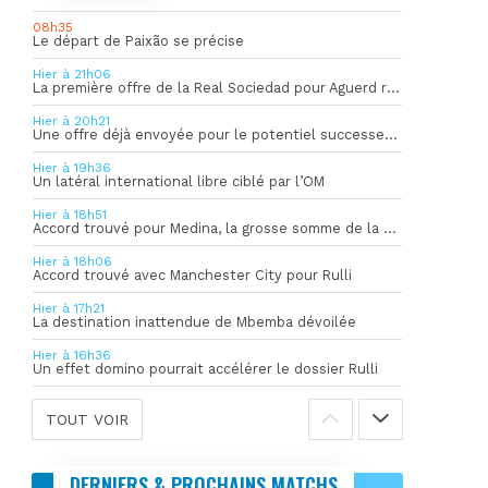
08h35
Le départ de Paixão se précise
Hier à 21h06
La première offre de la Real Sociedad pour Aguerd refusée par l’OM
Hier à 20h21
Une offre déjà envoyée pour le potentiel successeur de Rulli
Hier à 19h36
Un latéral international libre ciblé par l’OM
Hier à 18h51
Accord trouvé pour Medina, la grosse somme de la vente dévoilée
Hier à 18h06
Accord trouvé avec Manchester City pour Rulli
Hier à 17h21
La destination inattendue de Mbemba dévoilée
Hier à 16h36
Un effet domino pourrait accélérer le dossier Rulli
TOUT VOIR
DERNIERS & PROCHAINS MATCHS