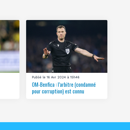
Publié le 16 Avr 2024 à 15h46
OM-Benfica : l’arbitre (condamné
pour corruption) est connu