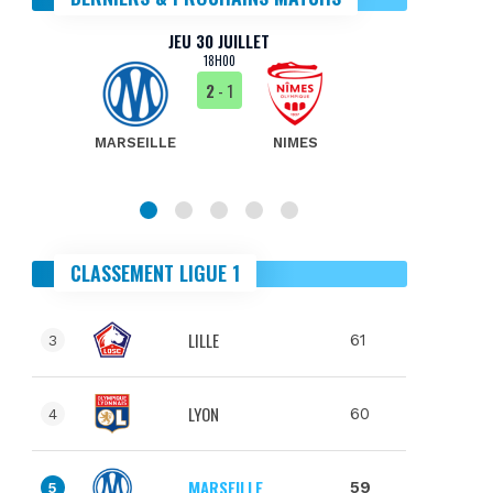
JEU 30 JUILLET
18H00
2
- 1
MARSEILLE
NIMES
MA
CLASSEMENT LIGUE 1
LILLE
61
3
LYON
60
4
MARSEILLE
59
5