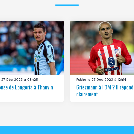
le 27 Déc 2023 à 08h25
Publié le 27 Déc 2023 à 12h14
onse de Longoria à Thauvin
Griezmann à l’OM ? Il répond
clairement