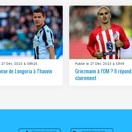
le 27 Déc 2023 à 08h25
Publié le 27 Déc 2023 à 12h14
onse de Longoria à Thauvin
Griezmann à l’OM ? Il répond
clairement