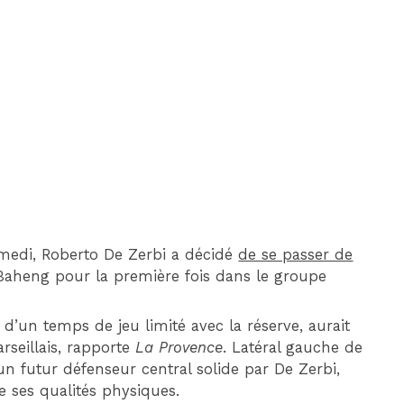
DIM 30 AOÛT
20H45
MONACO
MARSEILLE
samedi, Roberto De Zerbi a décidé
de se passer de
aheng pour la première fois dans le groupe
d’un temps de jeu limité avec la réserve, aurait
rseillais, rapporte
La Provence
. Latéral gauche de
 futur défenseur central solide par De Zerbi,
 ses qualités physiques.