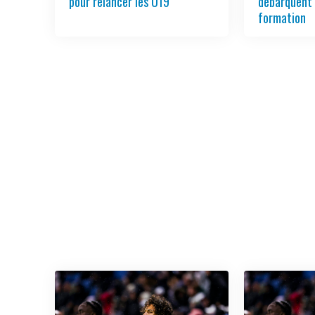
pour relancer les U19
débarquent 
formation