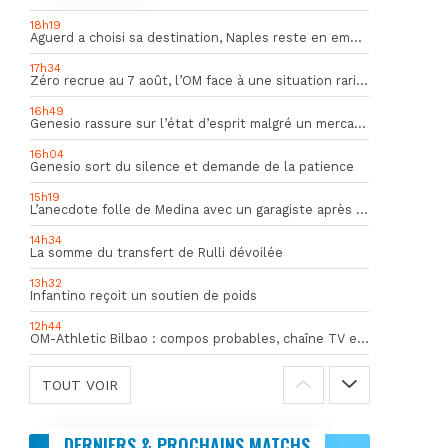
18h19
Aguerd a choisi sa destination, Naples reste en embuscade
17h34
Zéro recrue au 7 août, l’OM face à une situation rarissime en Europe
16h49
Genesio rassure sur l’état d’esprit malgré un mercato inquiétant
16h04
Genesio sort du silence et demande de la patience
15h19
L’anecdote folle de Medina avec un garagiste après le Mondial
14h34
La somme du transfert de Rulli dévoilée
13h32
Infantino reçoit un soutien de poids
12h44
OM-Athletic Bilbao : compos probables, chaîne TV et heure du match
TOUT VOIR
DERNIERS & PROCHAINS MATCHS