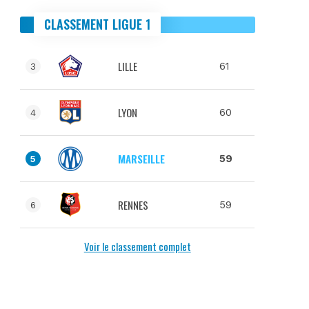
CLASSEMENT LIGUE 1
LILLE
61
3
LYON
60
4
MARSEILLE
59
5
RENNES
59
6
Voir le classement complet