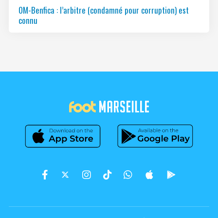
OM-Benfica : l’arbitre (condamné pour corruption) est
connu