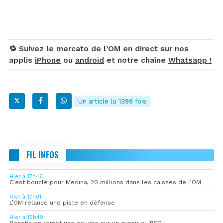
🔁 Suivez le mercato de l’OM en direct sur nos
applis
iPhone
ou
android
et notre chaîne
Whatsapp !
Un article lu 1399 fois
FIL INFOS
Hier à 17h46
C’est bouclé pour Medina, 20 millions dans les caisses de l’OM
Hier à 17h01
L’OM relance une piste en défense
Hier à 15h49
Benatia en remet une couche sur un avenir au PSG