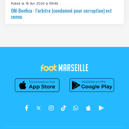
Publié le 16 Avr 2024 à 15h46
OM-Benfica : l’arbitre (condamné pour corruption) est
connu