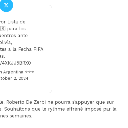
yor
Lista de
🇷 para los
entros ante
livia,
tes a la Fecha FIFA
as.
om/4XKJJ5BRX0
ón Argentina ⭐⭐⭐
tober 2, 2024
le, Roberto De Zerbi ne pourra s’appuyer que sur
. Souhaitons que le rythme effréné imposé par la
ines semaines.