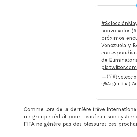
#SelecciónMa
convocados 🇦
próximos encu
Venezuela y Bo
correspondien
de Eliminatori
pic.twitter.c
— 🇦🇷 Selecci
(@Argentina)
Oc
Comme lors de la dernière trêve internationa
un groupe réduit pour peaufiner son système
FIFA ne génère pas des blessures ces procha