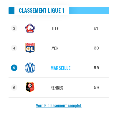
CLASSEMENT LIGUE 1
LILLE
61
3
LYON
60
4
MARSEILLE
59
5
RENNES
59
6
Voir le classement complet