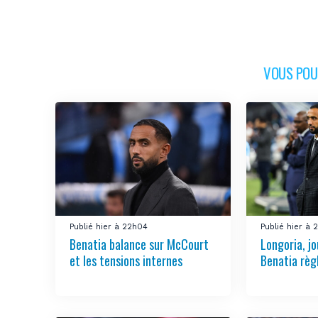
VOUS POUR
Publié hier à 22h04
Publié hier à 
Benatia balance sur McCourt
Longoria, jo
et les tensions internes
Benatia règ