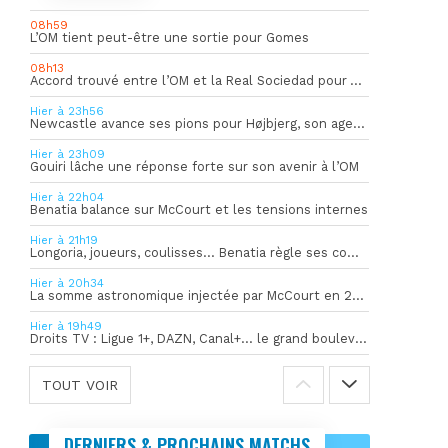
08h59
L’OM tient peut-être une sortie pour Gomes
08h13
Accord trouvé entre l’OM et la Real Sociedad pour Aguerd
Hier à 23h56
Newcastle avance ses pions pour Højbjerg, son agent sort du silence
Hier à 23h09
Gouiri lâche une réponse forte sur son avenir à l’OM
Hier à 22h04
Benatia balance sur McCourt et les tensions internes
Hier à 21h19
Longoria, joueurs, coulisses… Benatia règle ses comptes !
Hier à 20h34
La somme astronomique injectée par McCourt en 2026 pour soutenir l’OM
Hier à 19h49
Droits TV : Ligue 1+, DAZN, Canal+… le grand bouleversement
TOUT VOIR
DERNIERS & PROCHAINS MATCHS