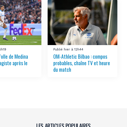
15h19
Publié hier à 12h44
folle de Medina
OM-Athletic Bilbao : compos
agiste après le
probables, chaîne TV et heure
du match
LES ARTICLES POPULAIRES