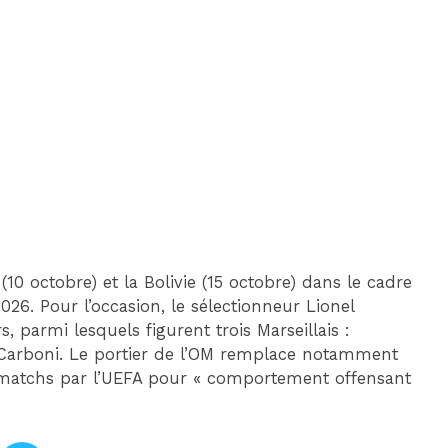
DIM 30 AOÛT
20H45
MONACO
MARSEILLE
(10 octobre) et la Bolivie (15 octobre) dans le cadre
26. Pour l’occasion, le sélectionneur Lionel
, parmi lesquels figurent trois Marseillais :
n Carboni. Le portier de l’OM remplace notamment
 matchs par l’UEFA pour « comportement offensant