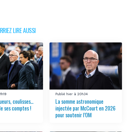
RIEZ LIRE AUSSI
21h19
Publié hier à 20h34
ueurs, coulisses…
La somme astronomique
le ses comptes !
injectée par McCourt en 2026
pour soutenir l’OM