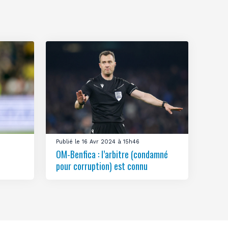
Publié le 16 Avr 2024 à 15h46
OM-Benfica : l’arbitre (condamné
pour corruption) est connu