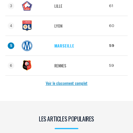
LILLE
61
3
LYON
60
4
MARSEILLE
59
5
RENNES
59
6
Voir le classement complet
LES ARTICLES POPULAIRES