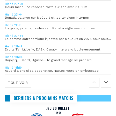
Hier à 23h09
Gouiri lâche une réponse forte sur son avenir à l’OM
Hier à 22h04
Benatia balance sur McCourt et les tensions internes
Hier à 21h19
Longoria, joueurs, coulisses… Benatia règle ses comptes !
Hier à 20h34
La somme astronomique injectée par McCourt en 2026 pour soutenir l’OM
Hier à 19h49
Droits TV : Ligue 1+, DAZN, Canal+… le grand bouleversement
Hier à 19h04
Hojbjerg, Balerdi, Aguerd… le grand ménage se prépare
Hier à 18h19
Aguerd a choisi sa destination, Naples reste en embuscade
TOUT VOIR
DERNIERS & PROCHAINS MATCHS
JEU 30 JUILLET
18H00