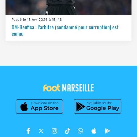
Publié le 16 Avr 2024 à 15h46
OM-Benfica : l’arbitre (condamné pour corruption) est
connu