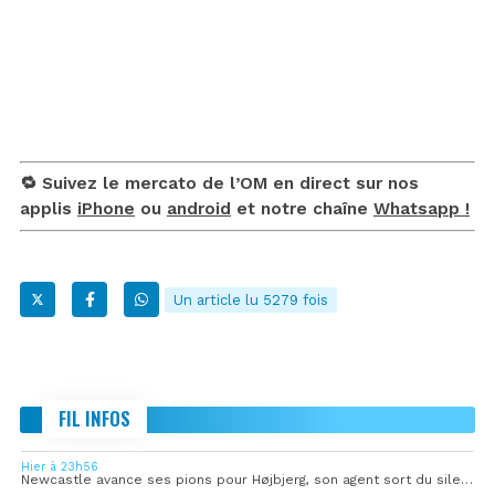
🔁 Suivez le mercato de l’OM en direct sur nos
applis
iPhone
ou
android
et notre chaîne
Whatsapp !
Un article lu 5279 fois
FIL INFOS
Hier à 23h56
Newcastle avance ses pions pour Højbjerg, son agent sort du silence