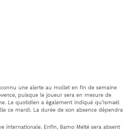
DIM 30 AOÛT
20H45
MONACO
MARSEILLE
connu une alerte au mollet en fin de semaine
ovence
, puisque le joueur sera en mesure de
ne. Le quotidien a également indiqué qu’Ismaël
ille ce mardi. La durée de son absence dépendra
ve internationale. Enfin, Bamo Meïté sera absent