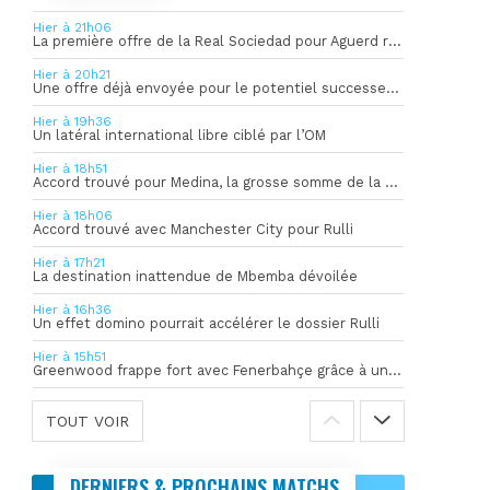
Hier à 21h06
La première offre de la Real Sociedad pour Aguerd refusée par l’OM
Hier à 20h21
Une offre déjà envoyée pour le potentiel successeur de Rulli
Hier à 19h36
Un latéral international libre ciblé par l’OM
Hier à 18h51
Accord trouvé pour Medina, la grosse somme de la vente dévoilée
Hier à 18h06
Accord trouvé avec Manchester City pour Rulli
Hier à 17h21
La destination inattendue de Mbemba dévoilée
Hier à 16h36
Un effet domino pourrait accélérer le dossier Rulli
Hier à 15h51
Greenwood frappe fort avec Fenerbahçe grâce à un but spectaculaire
TOUT VOIR
DERNIERS & PROCHAINS MATCHS