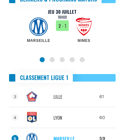
JEU 30 JUILLET
18H00
2
- 1
MARSEILLE
NIMES
MA
CLASSEMENT LIGUE 1
LILLE
61
3
LYON
60
4
MARSEILLE
59
5