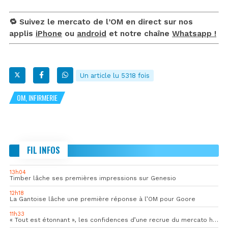
🔁 Suivez le mercato de l’OM en direct sur nos
applis
iPhone
ou
android
et notre chaîne
Whatsapp !
Un article lu 5318 fois
OM, INFIRMERIE
FIL INFOS
13h04
Timber lâche ses premières impressions sur Genesio
12h18
La Gantoise lâche une première réponse à l’OM pour Goore
11h33
« Tout est étonnant », les confidences d’une recrue du mercato hivernal de l’OM