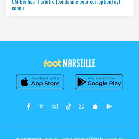
OM-Benfica : l’arbitre (condamné pour corruption) est
connu