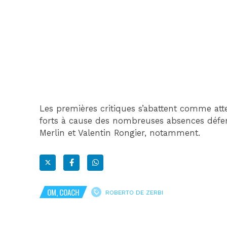
Les premières critiques s’abattent comme atte
forts à cause des nombreuses absences défen
Merlin et Valentin Rongier, notamment.
OM, COACH
ROBERTO DE ZERBI