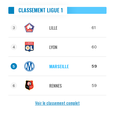
CLASSEMENT LIGUE 1
LILLE
61
3
LYON
60
4
MARSEILLE
59
5
RENNES
59
6
Voir le classement complet