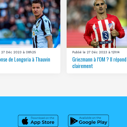
le 27 Déc 2023 à 08h25
Publié le 27 Déc 2023 à 12h14
onse de Longoria à Thauvin
Griezmann à l’OM ? Il répond
clairement