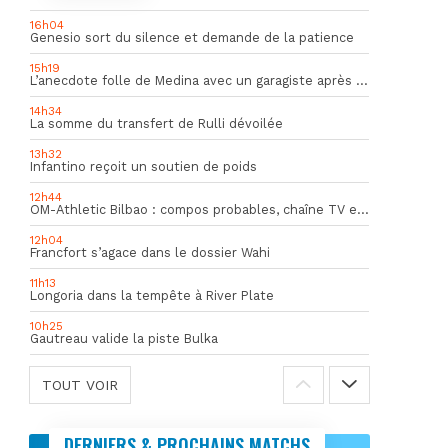
16h04
Genesio sort du silence et demande de la patience
15h19
L’anecdote folle de Medina avec un garagiste après le Mondial
14h34
La somme du transfert de Rulli dévoilée
13h32
Infantino reçoit un soutien de poids
12h44
OM-Athletic Bilbao : compos probables, chaîne TV et heure du match
12h04
Francfort s’agace dans le dossier Wahi
11h13
Longoria dans la tempête à River Plate
10h25
Gautreau valide la piste Bulka
TOUT VOIR
DERNIERS & PROCHAINS MATCHS