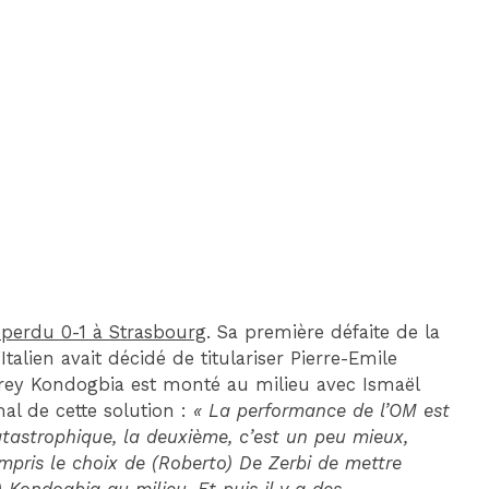
DIM 30 AOÛT
20H45
MONACO
MARSEILLE
 perdu 0-1 à Strasbourg
. Sa première défaite de la
talien avait décidé de titulariser Pierre-Emile
frey Kondogbia est monté au milieu avec Ismaël
al de cette solution :
« La performance de l’OM est
atastrophique, la deuxième, c’est un peu mieux,
mpris le choix de (Roberto) De Zerbi de mettre