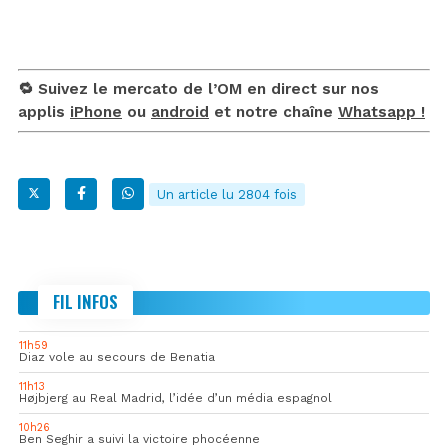
🔁 Suivez le mercato de l’OM en direct sur nos
applis
iPhone
ou
android
et notre chaîne
Whatsapp !
Un article lu 2804 fois
FIL INFOS
11h59
Diaz vole au secours de Benatia
11h13
Højbjerg au Real Madrid, l’idée d’un média espagnol
10h26
Ben Seghir a suivi la victoire phocéenne