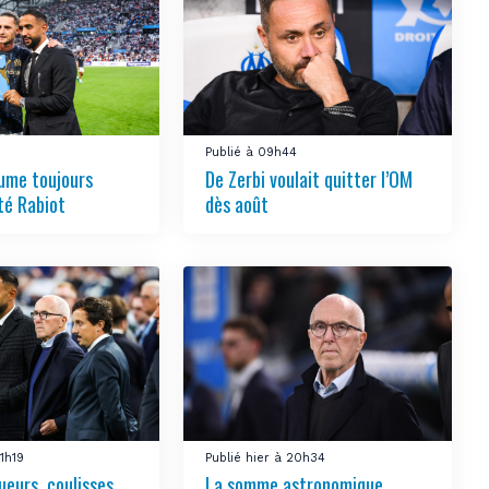
Publié à 09h44
ume toujours
De Zerbi voulait quitter l’OM
té Rabiot
dès août
21h19
Publié hier à 20h34
ueurs, coulisses…
La somme astronomique