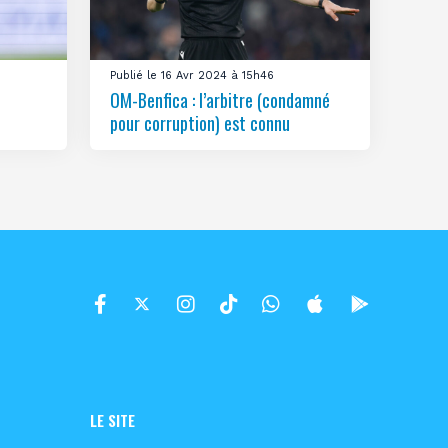
Publié le 16 Avr 2024 à 15h46
OM-Benfica : l’arbitre (condamné
pour corruption) est connu
LE SITE