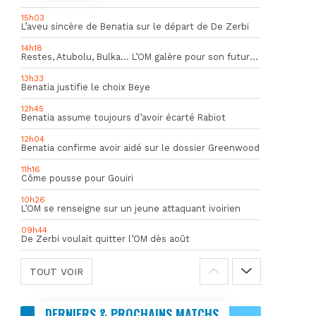
15h03
L’aveu sincère de Benatia sur le départ de De Zerbi
14h18
Restes, Atubolu, Bulka… L’OM galère pour son futur gardien numéro 1
13h33
Benatia justifie le choix Beye
12h45
Benatia assume toujours d’avoir écarté Rabiot
12h04
Benatia confirme avoir aidé sur le dossier Greenwood
11h16
Côme pousse pour Gouiri
10h26
L’OM se renseigne sur un jeune attaquant ivoirien
09h44
De Zerbi voulait quitter l’OM dès août
TOUT VOIR
DERNIERS & PROCHAINS MATCHS