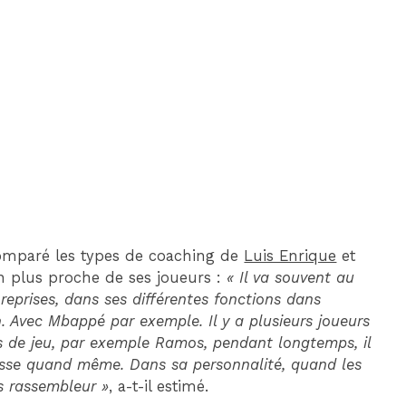
DIM 30 AOÛT
20H45
MONACO
MARSEILLE
omparé les types de coaching de
Luis Enrique
et
en plus proche de ses joueurs :
« Il va souvent au
 reprises, dans ses différentes fonctions dans
ash. Avec Mbappé par exemple. Il y a plusieurs joueurs
s de jeu, par exemple Ramos, pendant longtemps, il
udesse quand même. Dans sa personnalité, quand les
s rassembleur »
, a-t-il estimé.