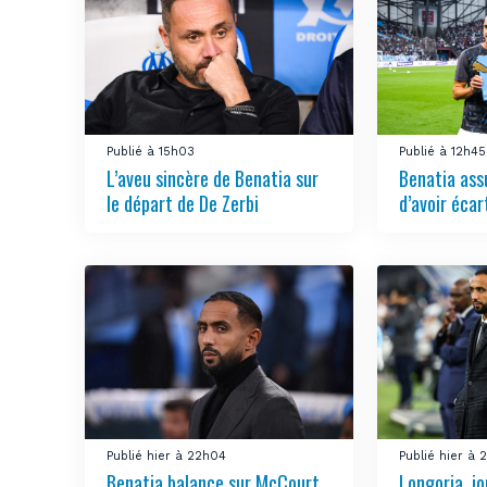
Publié à 15h03
Publié à 12h45
L’aveu sincère de Benatia sur
Benatia ass
le départ de De Zerbi
d’avoir écar
Publié hier à 22h04
Publié hier à 
Benatia balance sur McCourt
Longoria, jo