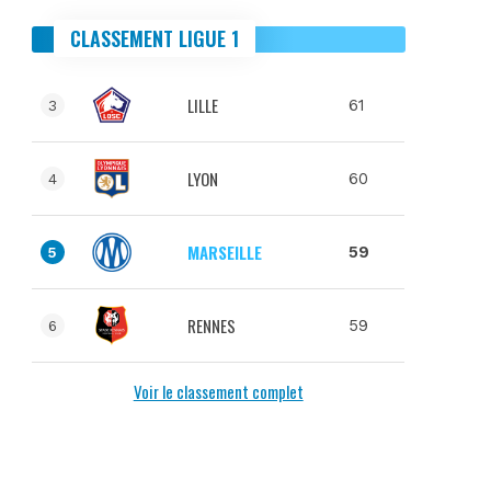
CLASSEMENT LIGUE 1
LILLE
61
3
LYON
60
4
MARSEILLE
59
5
RENNES
59
6
Voir le classement complet