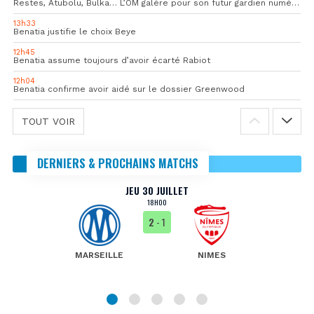
Restes, Atubolu, Bulka… L’OM galère pour son futur gardien numéro 1
13h33
Benatia justifie le choix Beye
12h45
Benatia assume toujours d’avoir écarté Rabiot
12h04
Benatia confirme avoir aidé sur le dossier Greenwood
TOUT VOIR
DERNIERS & PROCHAINS MATCHS
JEU 30 JUILLET
18H00
2
- 1
MARSEILLE
NIMES