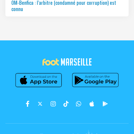
OM-Benfica : l’arbitre (condamné pour corruption) est
connu