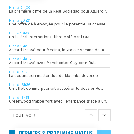
Hier à 21h06
La première offre de la Real Sociedad pour Aguerd refusée par l’OM
Hier à 20h21
Une offre déjà envoyée pour le potentiel successeur de Rulli
Hier à 19h36
Un latéral international libre ciblé par l’OM
Hier à 18h51
Accord trouvé pour Medina, la grosse somme de la vente dévoilée
Hier à 18h06
Accord trouvé avec Manchester City pour Rulli
Hier à 17h21
La destination inattendue de Mbemba dévoilée
Hier à 16h36
Un effet domino pourrait accélérer le dossier Rulli
Hier à 15h51
Greenwood frappe fort avec Fenerbahçe grâce à un but spectaculaire
TOUT VOIR
DERNIERS & PROCHAINS MATCHS