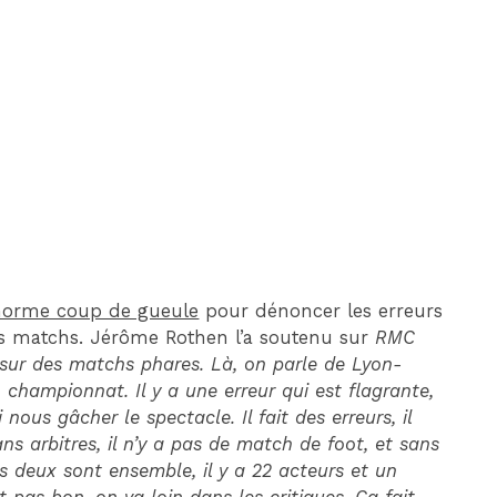
DIM 30 AOÛT
20H45
MONACO
MARSEILLE
norme coup de gueule
pour dénoncer les erreurs
ers matchs. Jérôme Rothen l’a soutenu sur
RMC
 sur des matchs phares. Là, on parle de Lyon-
n championnat. Il y a une erreur qui est flagrante,
 nous gâcher le spectacle. Il fait des erreurs, il
ans arbitres, il n’y a pas de match de foot, et sans
es deux sont ensemble, il y a 22 acteurs et un