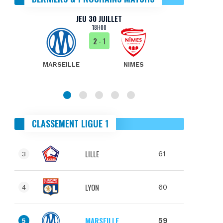
JEU 30 JUILLET
18H00
2
- 1
MARSEILLE
NIMES
MA
CLASSEMENT LIGUE 1
LILLE
61
3
LYON
60
4
MARSEILLE
59
5