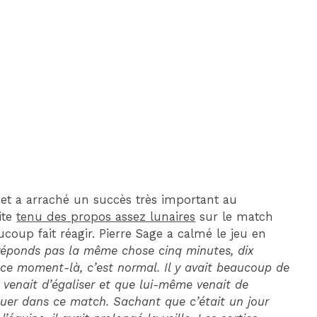
DIM 30 AOÛT
20H45
MONACO
MARSEILLE
 et a arraché un succès très important au
ite
tenu des propos assez lunaires
sur le match
oup fait réagir. Pierre Sage a calmé le jeu en
réponds pas la même chose cinq minutes, dix
ce moment-là, c’est normal. Il y avait beaucoup de
 venait d’égaliser et que lui-même venait de
 jouer dans ce match. Sachant que c’était un jour