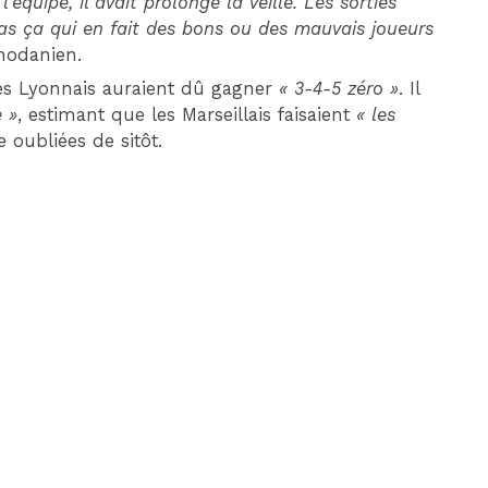
l’équipe, il avait prolongé la veille. Les sorties
as ça qui en fait des bons ou des mauvais joueurs
rhodanien.
es Lyonnais auraient dû gagner
« 3-4-5 zéro »
. Il
e »
, estimant que les Marseillais faisaient
« les
 oubliées de sitôt.