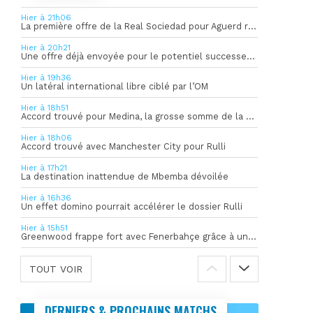
Hier à 21h06
La première offre de la Real Sociedad pour Aguerd refusée par l’OM
Hier à 20h21
Une offre déjà envoyée pour le potentiel successeur de Rulli
Hier à 19h36
Un latéral international libre ciblé par l’OM
Hier à 18h51
Accord trouvé pour Medina, la grosse somme de la vente dévoilée
Hier à 18h06
Accord trouvé avec Manchester City pour Rulli
Hier à 17h21
La destination inattendue de Mbemba dévoilée
Hier à 16h36
Un effet domino pourrait accélérer le dossier Rulli
Hier à 15h51
Greenwood frappe fort avec Fenerbahçe grâce à un but spectaculaire
TOUT VOIR
DERNIERS & PROCHAINS MATCHS