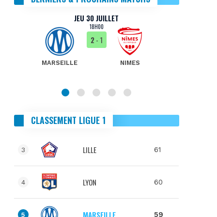
JEU 30 JUILLET
18H00
2
- 1
MARSEILLE
NIMES
MA
CLASSEMENT LIGUE 1
LILLE
61
3
LYON
60
4
MARSEILLE
59
5