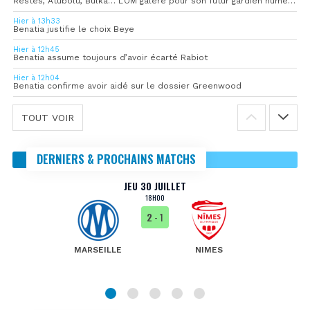
Restes, Atubolu, Bulka… L’OM galère pour son futur gardien numéro 1
Hier à 13h33
Benatia justifie le choix Beye
Hier à 12h45
Benatia assume toujours d’avoir écarté Rabiot
Hier à 12h04
Benatia confirme avoir aidé sur le dossier Greenwood
TOUT VOIR
DERNIERS & PROCHAINS MATCHS
JEU 30 JUILLET
18H00
2
- 1
MARSEILLE
NIMES