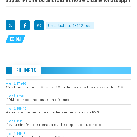
applis
iPhone
ou
android
et notre chaîne
Whatsapp !
Un article lu 18142 fois
EX-OM
FIL INFOS
Hier à 17h46
C’est bouclé pour Medina, 20 millions dans les caisses de l’OM
Hier à 17h01
L’OM relance une piste en défense
Hier à 15h49
Benatia en remet une couche sur un avenir au PSG
Hier à 15h03
L’aveu sincère de Benatia sur le départ de De Zerbi
Hier à 14h18