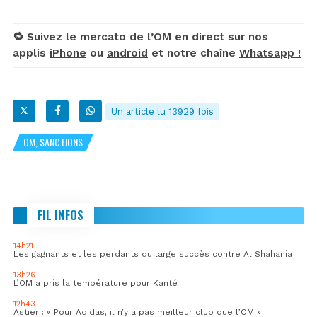
🔁 Suivez le mercato de l’OM en direct sur nos
applis
iPhone
ou
android
et notre chaîne
Whatsapp !
Un article lu 13929 fois
OM, SANCTIONS
FIL INFOS
14h21
Les gagnants et les perdants du large succès contre Al Shahania
13h26
L’OM a pris la température pour Kanté
12h43
Astier : « Pour Adidas, il n’y a pas meilleur club que l’OM »