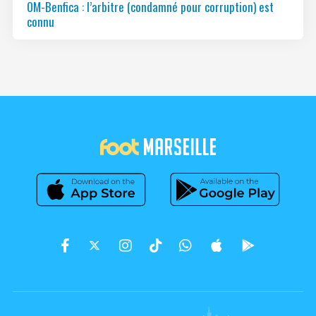
OM-Benfica : l’arbitre (condamné pour corruption) est
connu