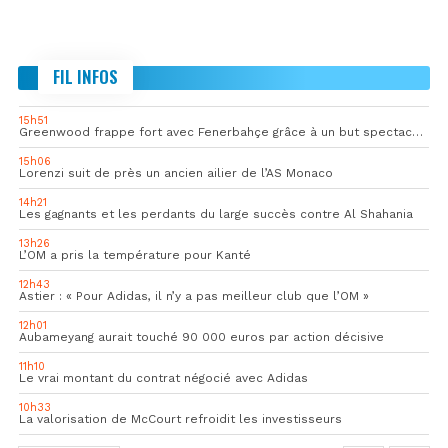
FIL INFOS
15h51
Greenwood frappe fort avec Fenerbahçe grâce à un but spectaculaire
15h06
Lorenzi suit de près un ancien ailier de l’AS Monaco
14h21
Les gagnants et les perdants du large succès contre Al Shahania
13h26
L’OM a pris la température pour Kanté
12h43
Astier : « Pour Adidas, il n’y a pas meilleur club que l’OM »
12h01
Aubameyang aurait touché 90 000 euros par action décisive
11h10
Le vrai montant du contrat négocié avec Adidas
10h33
La valorisation de McCourt refroidit les investisseurs