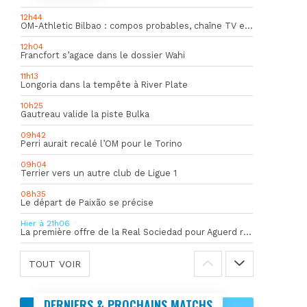
12h44
OM-Athletic Bilbao : compos probables, chaîne TV et heure du match
12h04
Francfort s’agace dans le dossier Wahi
11h13
Longoria dans la tempête à River Plate
10h25
Gautreau valide la piste Bulka
09h42
Perri aurait recalé l’OM pour le Torino
09h04
Terrier vers un autre club de Ligue 1
08h35
Le départ de Paixão se précise
Hier à 21h06
La première offre de la Real Sociedad pour Aguerd refusée par l’OM
TOUT VOIR
DERNIERS & PROCHAINS MATCHS