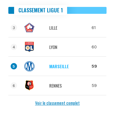
CLASSEMENT LIGUE 1
LILLE
61
3
LYON
60
4
MARSEILLE
59
5
RENNES
59
6
Voir le classement complet