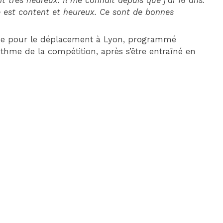
ait très heureux. Il me connaît depuis que j’ai 16 ans.
de est content et heureux. Ce sont de bonnes
uipe pour le déplacement à Lyon, programmé
thme de la compétition, après s’être entraîné en