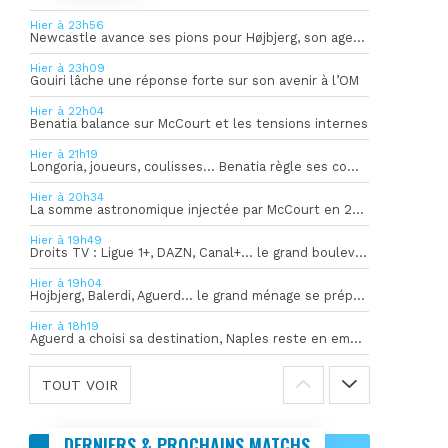
Hier à 23h56
Newcastle avance ses pions pour Højbjerg, son agent sort du silence
Hier à 23h09
Gouiri lâche une réponse forte sur son avenir à l’OM
Hier à 22h04
Benatia balance sur McCourt et les tensions internes
Hier à 21h19
Longoria, joueurs, coulisses… Benatia règle ses comptes !
Hier à 20h34
La somme astronomique injectée par McCourt en 2026 pour soutenir l’OM
Hier à 19h49
Droits TV : Ligue 1+, DAZN, Canal+… le grand bouleversement
Hier à 19h04
Hojbjerg, Balerdi, Aguerd… le grand ménage se prépare
Hier à 18h19
Aguerd a choisi sa destination, Naples reste en embuscade
TOUT VOIR
DERNIERS & PROCHAINS MATCHS