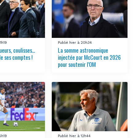
21h19
Publié hier à 20h34
ueurs, coulisses…
La somme astronomique
le ses comptes !
injectée par McCourt en 2026
pour soutenir l’OM
15h19
Publié hier à 12h44