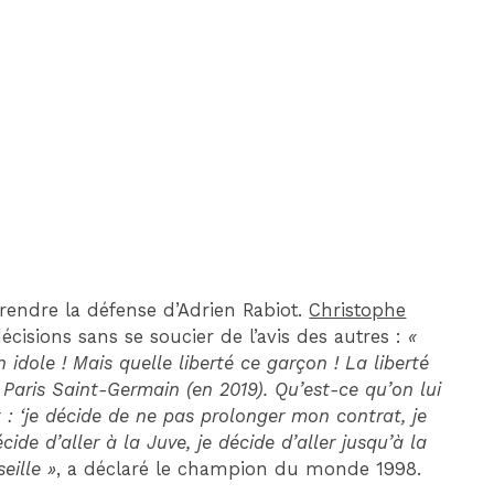
DIM 30 AOÛT
20H45
MONACO
MARSEILLE
prendre la défense d’Adrien Rabiot.
Christophe
écisions sans se soucier de l’avis des autres :
«
 idole ! Mais quelle liberté ce garçon ! La liberté
au Paris Saint-Germain (en 2019). Qu’est-ce qu’on lui
it : ‘je décide de ne pas prolonger mon contrat, je
e d’aller à la Juve, je décide d’aller jusqu’à la
eille »
, a déclaré le champion du monde 1998.