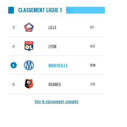
CLASSEMENT LIGUE 1
LILLE
61
3
LYON
60
4
MARSEILLE
59
5
RENNES
59
6
Voir le classement complet