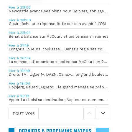
Hier à 23h56
Newcastle avance ses pions pour Højbjerg, son agent sort du silence
Hier à 23h09
Gouiri lâche une réponse forte sur son avenir à l’OM
Hier à 22h04
Benatia balance sur McCourt et les tensions internes
Hier à 21h19
Longoria, joueurs, coulisses… Benatia règle ses comptes !
Hier à 20h34
La somme astronomique injectée par McCourt en 2026 pour soutenir l’OM
Hier à 19h49
Droits TV : Ligue 1+, DAZN, Canal+… le grand bouleversement
Hier à 19h04
Hojbjerg, Balerdi, Aguerd… le grand ménage se prépare
Hier à 18h19
Aguerd a choisi sa destination, Naples reste en embuscade
TOUT VOIR
DERNIERS & PROCHAINS MATCHS