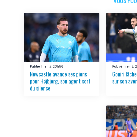
VOUS POUR
Publié hier à 23h56
Publié hier à
Newcastle avance ses pions
Gouiri lâch
pour Højbjerg, son agent sort
sur son aven
du silence