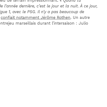
ieu de terrain impressionnant. «
Quand tu
 l’année dernière, c’est le jour et la nuit. À ce jour,
Ligue 1, avec le PSG. Il n’y a pas beaucoup de
,
confiait notamment Jérôme Rothen
. Un autre
trejeu marseillais durant l’intersaison : Julio