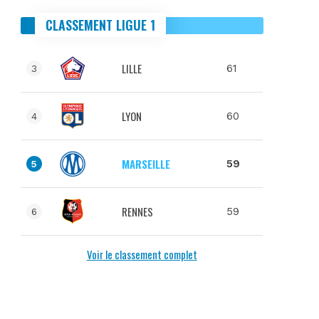
CLASSEMENT LIGUE 1
LILLE
61
3
LYON
60
4
MARSEILLE
59
5
RENNES
59
6
Voir le classement complet