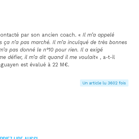
contacté par son ancien coach. «
Il m’a appelé
ais ça n’a pas marché. Il m’a inculqué de très bonnes
e m’a pas donné le n°10 pour rien. Il a exigé
e défier, il m’a dit quand il me voulait
« , a-t-il
raguayen est évalué à 22 M€.
Un article lu 3602 fois