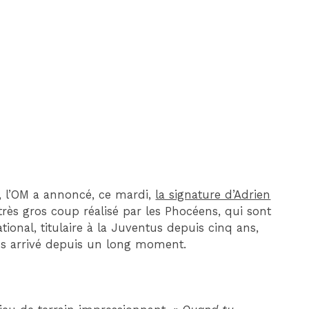
DIM 30 AOÛT
20H45
MONACO
MARSEILLE
, l’OM a annoncé, ce mardi,
la signature d’Adrien
rès gros coup réalisé par les Phocéens, qui sont
tional, titulaire à la Juventus depuis cinq ans,
lus arrivé depuis un long moment.