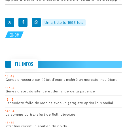
Un article lu 1693 fois
EX-OM
FIL INFOS
16h49
Genesio rassure sur l’état d’esprit malgré un mercato inquiétant
16h04
Genesio sort du silence et demande de la patience
15h19
L’anecdote folle de Medina avec un garagiste après le Mondial
14h34
La somme du transfert de Rulli dévoilée
13h32
Infantino reçoit un soutien de poids