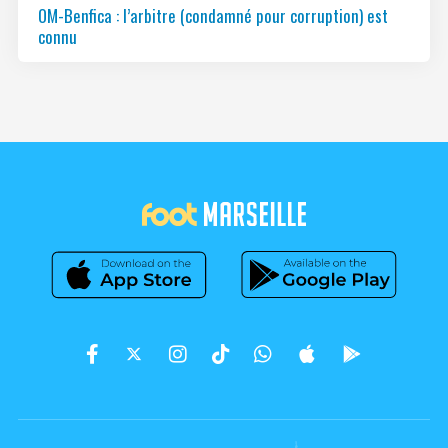
OM-Benfica : l’arbitre (condamné pour corruption) est
connu