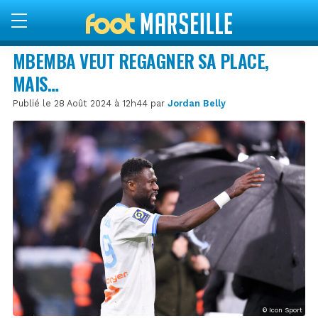
MBEMBA VEUT REGAGNER SA PLACE,
MAIS…
Publié le 28 Août 2024 à 12h44 par
Jordan Belly
© Icon Sport