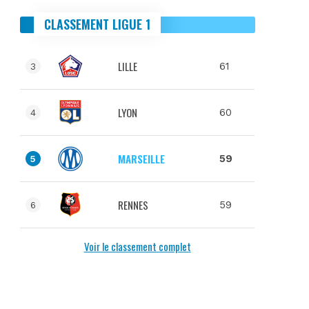
CLASSEMENT LIGUE 1
LILLE
61
3
LYON
60
4
MARSEILLE
59
5
RENNES
59
6
Voir le classement complet