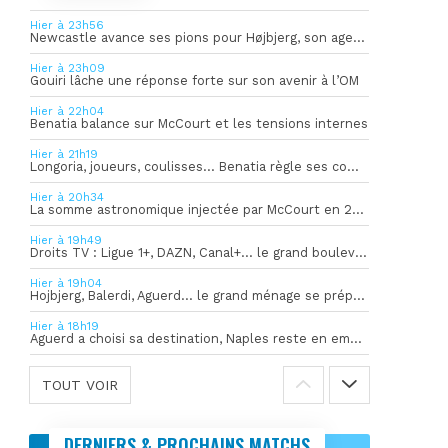
Hier à 23h56
Newcastle avance ses pions pour Højbjerg, son agent sort du silence
Hier à 23h09
Gouiri lâche une réponse forte sur son avenir à l’OM
Hier à 22h04
Benatia balance sur McCourt et les tensions internes
Hier à 21h19
Longoria, joueurs, coulisses… Benatia règle ses comptes !
Hier à 20h34
La somme astronomique injectée par McCourt en 2026 pour soutenir l’OM
Hier à 19h49
Droits TV : Ligue 1+, DAZN, Canal+… le grand bouleversement
Hier à 19h04
Hojbjerg, Balerdi, Aguerd… le grand ménage se prépare
Hier à 18h19
Aguerd a choisi sa destination, Naples reste en embuscade
TOUT VOIR
DERNIERS & PROCHAINS MATCHS