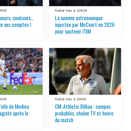
21h19
Publié hier à 20h34
ueurs, coulisses…
La somme astronomique
le ses comptes !
injectée par McCourt en 2026
pour soutenir l’OM
15h19
Publié hier à 12h44
folle de Medina
OM-Athletic Bilbao : compos
agiste après le
probables, chaîne TV et heure
du match