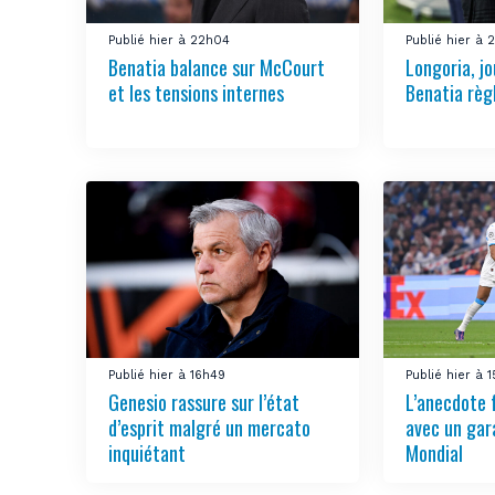
Publié hier à 22h04
Publié hier à 
Benatia balance sur McCourt
Longoria, jo
et les tensions internes
Benatia règ
Publié hier à 16h49
Publié hier à 
Genesio rassure sur l’état
L’anecdote 
d’esprit malgré un mercato
avec un gar
inquiétant
Mondial