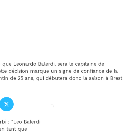
DIM 30 AOÛT
20H45
MONACO
MARSEILLE
 que Leonardo Balerdi, sera le capitaine de
Cette décision marque un signe de confiance de la
ntin de 25 ans, qui débutera donc la saison à Brest
bi : "Leo Balerdi
n tant que