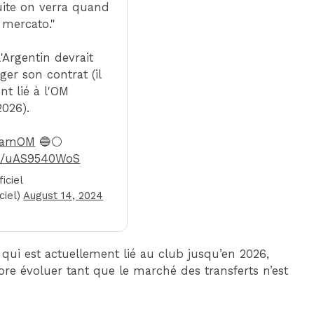
uite on verra quand
e mercato."
l'Argentin devrait
ger son contrat (il
nt lié à l'OM
2026).
eamOM
🔵⚪️
om/uAS9540WoS
iciel
ciel)
August 14, 2024
qui est actuellement lié au club jusqu’en 2026,
core évoluer tant que le marché des transferts n’est