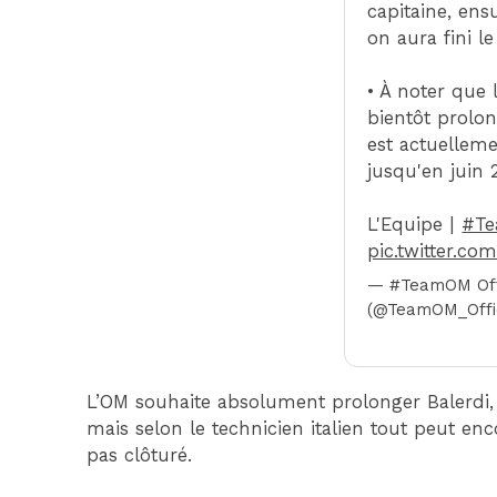
capitaine, ens
on aura fini l
• À noter que 
bientôt prolon
est actuelleme
jusqu'en juin 
L'Equipe |
#T
pic.twitter.c
— #TeamOM Off
(@TeamOM_Offi
L’OM souhaite absolument prolonger Balerdi, 
mais selon le technicien italien tout peut en
pas clôturé.