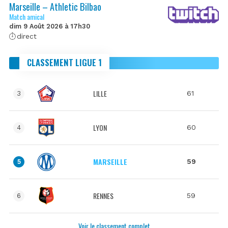
Marseille – Athletic Bilbao
Match amical
dim 9 Août 2026 à 17h30
direct
CLASSEMENT LIGUE 1
LILLE
61
3
LYON
60
4
MARSEILLE
59
5
RENNES
59
6
Voir le classement complet