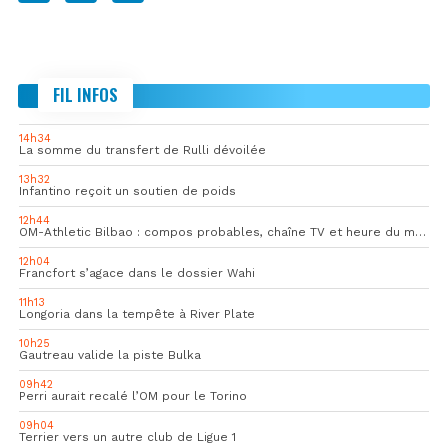
FIL INFOS
14h34
La somme du transfert de Rulli dévoilée
13h32
Infantino reçoit un soutien de poids
12h44
OM-Athletic Bilbao : compos probables, chaîne TV et heure du match
12h04
Francfort s’agace dans le dossier Wahi
11h13
Longoria dans la tempête à River Plate
10h25
Gautreau valide la piste Bulka
09h42
Perri aurait recalé l’OM pour le Torino
09h04
Terrier vers un autre club de Ligue 1