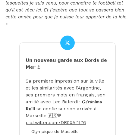
lesquelles je suis venu, pour connaître le football tel
qu’il est vécu ici. Et j’espère que tout se passera bien
cette année pour que je puisse leur apporter de la joie.
»
𝗨𝗻 𝗻𝗼𝘂𝘃𝗲𝗮𝘂 𝗴𝗮𝗿𝗱𝗲 𝗮𝘂𝘅 𝗕𝗼𝗿𝗱𝘀 𝗱𝗲
𝗠𝗲𝗿 ⚓️
Sa première impression sur la ville
et les similarités avec l’Argentine,
ses premiers mots en français, son
amitié avec Leo Balerdi : 𝐆𝐞́𝐫𝐨́𝐧𝐢𝐦𝐨
𝐑𝐮𝐥𝐥𝐢 se confie sur son arrivée à
Marseille 🇦🇷💙
pic.twitter.com/DR0XAf1l76
— Olympique de Marseille