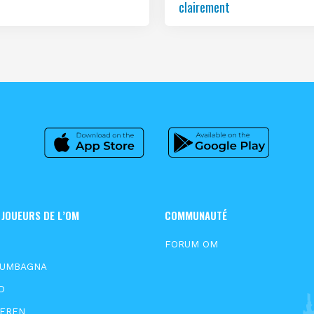
clairement
 JOUEURS DE L’OM
COMMUNAUTÉ
FORUM OM
OUMBAGNA
D
EEREN