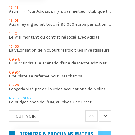
12h43
Astier : « Pour Adidas, il n’y a pas meilleur club que l’OM »
12h01
Aubameyang aurait touché 90 000 euros par action décisive
11h10
Le vrai montant du contrat négocié avec Adidas
10h33
La valorisation de McCourt refroidit les investisseurs
09h45
L’OM craindrait le scénario d’une descente administrative
09h04
Une piste se referme pour Deschamps
08h20
Longoria visé par de lourdes accusations de Molina
Hier à 20h59
Le budget choc de l’OM, au niveau de Brest
TOUT VOIR
DERNIERS & PROCHAINS MATCHS