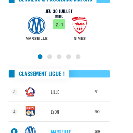
JEU 30 JUILLET
18H00
2
- 1
MARSEILLE
NIMES
MA
CLASSEMENT LIGUE 1
LILLE
61
3
LYON
60
4
MARSEILLE
59
5