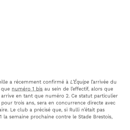
DIM 30 AOÛT
20H45
MONACO
MARSEILLE
seille a récemment confirmé à
L’Équipe
l’arrivée du
t que
numéro 1 bis
au sein de l’effectif, alors que
l arrive en tant que numéro 2. Ce statut particulier
M pour trois ans, sera en concurrence directe avec
re. Le club a précisé que, si Rulli n’était pas
 la semaine prochaine contre le Stade Brestois,