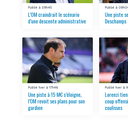
Publié à 09h45
Publié à 09h0
L’OM craindrait le scénario
Une piste s
d’une descente administrative
Deschamps
Publié hier à 17h46
Publié hier à 
Une piste à 15 M€ s’éloigne,
Lorenzi tien
l’OM revoit ses plans pour son
coup offens
gardien
coulisses