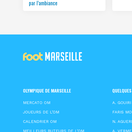
par l’ambiance
OLYMPIQUE DE MARSEILLE
QUELQUES
MERCATO OM
A. GOUIRI
JOUEURS DE L’OM
FARIS M
CALENDRIER OM
N. AGUER
MEILLEURS BUTEURS DE L’OM
A. VERM