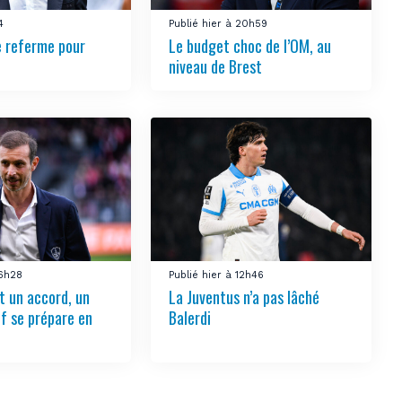
4
Publié hier à 20h59
e referme pour
Le budget choc de l’OM, au
niveau de Brest
16h28
Publié hier à 12h46
t un accord, un
La Juventus n’a pas lâché
if se prépare en
Balerdi