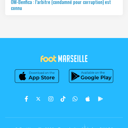
OM-Benfica : l’arbitre (condamné pour corruption) est
connu