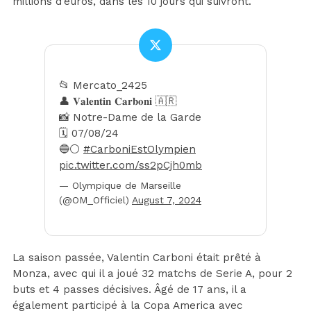
millions d’euros, dans les 10 jours qui suivront.
📂 Mercato_2425
👤 𝐕𝐚𝐥𝐞𝐧𝐭𝐢𝐧 𝐂𝐚𝐫𝐛𝐨𝐧𝐢 🇦🇷
📸 Notre-Dame de la Garde
🗓️ 07/08/24
🔵⚪️
#CarboniEstOlympien
pic.twitter.com/ss2pCjh0mb
— Olympique de Marseille
(@OM_Officiel)
August 7, 2024
La saison passée, Valentin Carboni était prêté à
Monza, avec qui il a joué 32 matchs de Serie A, pour 2
buts et 4 passes décisives. Âgé de 17 ans, il a
également participé à la Copa America avec