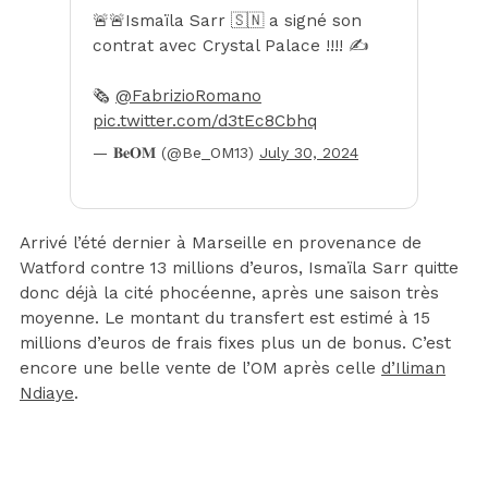
🚨🚨Ismaïla Sarr 🇸🇳 a signé son
contrat avec Crystal Palace !!!! ✍️
🗞️
@FabrizioRomano
pic.twitter.com/d3tEc8Cbhq
— 𝐁𝐞𝐎𝐌 (@Be_OM13)
July 30, 2024
Arrivé l’été dernier à Marseille en provenance de
Watford contre 13 millions d’euros, Ismaïla Sarr quitte
donc déjà la cité phocéenne, après une saison très
moyenne. Le montant du transfert est estimé à 15
millions d’euros de frais fixes plus un de bonus. C’est
encore une belle vente de l’OM après celle
d’Iliman
Ndiaye
.