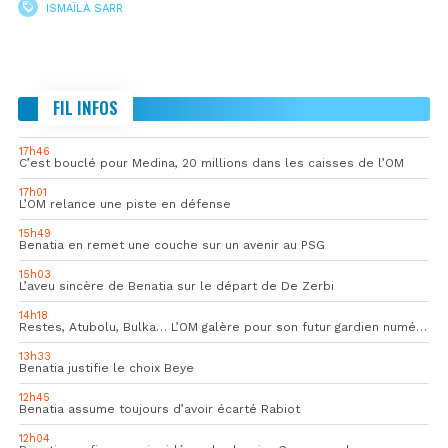
ISMAÏLA SARR
FIL INFOS
17h46
C’est bouclé pour Medina, 20 millions dans les caisses de l’OM
17h01
L’OM relance une piste en défense
15h49
Benatia en remet une couche sur un avenir au PSG
15h03
L’aveu sincère de Benatia sur le départ de De Zerbi
14h18
Restes, Atubolu, Bulka… L’OM galère pour son futur gardien numéro 1
13h33
Benatia justifie le choix Beye
12h45
Benatia assume toujours d’avoir écarté Rabiot
12h04