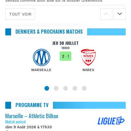
Benatia confirme avoir aidé sur le dossier Greenwood
TOUT VOIR
DERNIERS & PROCHAINS MATCHS
JEU 30 JUILLET
18H00
2
- 1
MARSEILLE
NIMES
PROGRAMME TV
Marseille – Athletic Bilbao
Match amical
dim 9 Août 2026 à 17h30