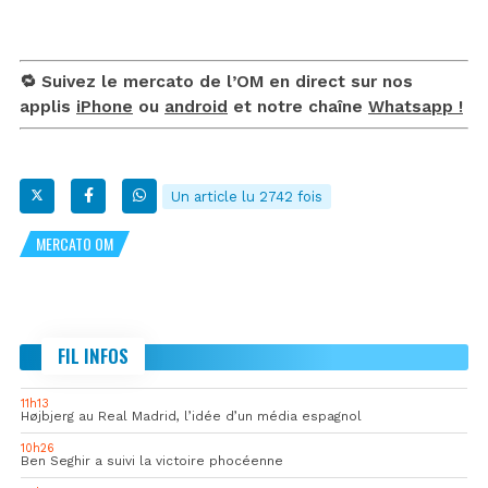
🔁 Suivez le mercato de l’OM en direct sur nos
applis
iPhone
ou
android
et notre chaîne
Whatsapp !
Un article lu 2742 fois
MERCATO OM
FIL INFOS
11h13
Højbjerg au Real Madrid, l’idée d’un média espagnol
10h26
Ben Seghir a suivi la victoire phocéenne