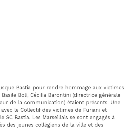
DIM 30 AOÛT
20H45
MONACO
MARSEILLE
 jusque Bastia pour rendre hommage aux
victimes
Basile Boli, Cécilia Barontini (directrice générale
teur de la communication) étaient présents. Une
vec le Collectif des victimes de Furiani et
r le SC Bastia. Les Marseillais se sont engagés à
 des jeunes collégiens de la ville et des