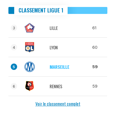
CLASSEMENT LIGUE 1
LILLE
61
3
LYON
60
4
MARSEILLE
59
5
RENNES
59
6
Voir le classement complet