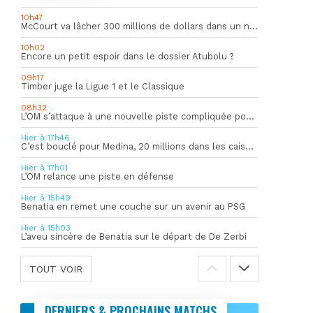
10h47
McCourt va lâcher 300 millions de dollars dans un nouveau projet
10h02
Encore un petit espoir dans le dossier Atubolu ?
09h17
Timber juge la Ligue 1 et le Classique
08h32
L’OM s’attaque à une nouvelle piste compliquée pour la succession de Rulli
Hier à 17h46
C’est bouclé pour Medina, 20 millions dans les caisses de l’OM
Hier à 17h01
L’OM relance une piste en défense
Hier à 15h49
Benatia en remet une couche sur un avenir au PSG
Hier à 15h03
L’aveu sincère de Benatia sur le départ de De Zerbi
TOUT VOIR
DERNIERS & PROCHAINS MATCHS