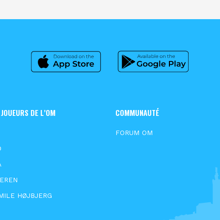
 JOUEURS DE L’OM
COMMUNAUTÉ
S
FORUM OM
D
A
EEREN
MILE HØJBJERG