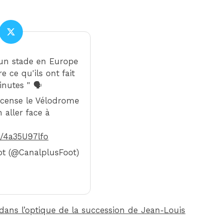
s un stade en Europe
e ce qu'ils ont fait
nutes " 🗣️
cense le Vélodrome
 aller face à
m/4a35U97lfo
t (@CanalplusFoot)
dans l’optique de la succession de Jean-Louis