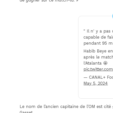
de gagner sur ce match-là. »
" Il n' y a pa
capable de fair
pendant 95 mi
Habib Beye en
après le match
l'Atalanta 🤩
pic.twitter.co
— CANAL+ Foo
May 5, 2024
Le nom de l’ancien capitaine de l’OM est cité
Gasset
.