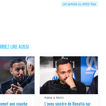
Un article lu 3552 fois
RIEZ LIRE AUSSI
Publié à 15h03
remet une couche
L’aveu sincère de Benatia sur