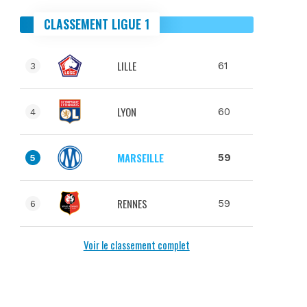
CLASSEMENT LIGUE 1
LILLE
61
3
LYON
60
4
MARSEILLE
59
5
RENNES
59
6
Voir le classement complet