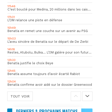
17h46
C’est bouclé pour Medina, 20 millions dans les caisses de l’OM
17h01
L’OM relance une piste en défense
15h49
Benatia en remet une couche sur un avenir au PSG
15h03
L’aveu sincère de Benatia sur le départ de De Zerbi
14h18
Restes, Atubolu, Bulka… L’OM galère pour son futur gardien numéro 1
13h33
Benatia justifie le choix Beye
12h45
Benatia assume toujours d’avoir écarté Rabiot
12h04
Benatia confirme avoir aidé sur le dossier Greenwood
TOUT VOIR
DERNIERS & PROCHAINS MATCHS