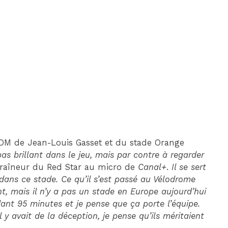
DIM 30 AOÛT
20H45
MONACO
MARSEILLE
 l’OM de Jean-Louis Gasset et du stade Orange
pas brillant dans le jeu, mais par contre à regarder
entraîneur du Red Star au micro de
Canal+
.
Il se sert
 dans ce stade. Ce qu’il s’est passé au Vélodrome
t, mais il n’y a pas un stade en Europe aujourd’hui
ndant 95 minutes et je pense que ça porte l’équipe.
l y avait de la déception, je pense qu’ils méritaient