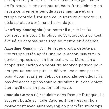
crampes d’il y a trois jours, il a joué milieu gauche et
on l’a peu vu si ce n’est sur un coup-franc lointain en
milieu de première période assez bien tiré et une
frappe contrée à l’origine de l’ouverture du score. Il a
cédé sa place après une heure de jeu.
Geoffrey Kondogbia
(non noté) : il a joué les 30
dernières minutes à la place de Veretout et a surtout
évolué en défense sans trop se mettre en évidence.
Azzedine Ounahi
(4.5) : le milieu droit a débuté par
une frappe ratée après une belle action puis fait un
centre imprécis sur un bon ballon. Le Marocain a
écopé d’un carton en début de seconde période pour
enrayer un contre puis il a délivré une super passe
pour Aubameyang en début de seconde période. Il n’a
pas été assez agressif sur le deuxième but des Violets
alors qu’il était en position défensive.
Joaquin Correa
(2) : titulaire dans l’axe de l’attaque, il a
souvent bougé sur l’aile gauche. Si ce n’est un bon
mouvement avec Aubameyang en première mi-temps,