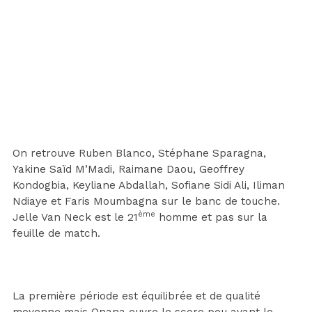
On retrouve Ruben Blanco, Stéphane Sparagna,
Yakine Saïd M’Madi, Raimane Daou, Geoffrey
Kondogbia, Keyliane Abdallah, Sofiane Sidi Ali, Iliman
Ndiaye et Faris Moumbagna sur le banc de touche.
ème
Jelle Van Neck est le 21
homme et pas sur la
feuille de match.
La première période est équilibrée et de qualité
moyenne mais Onana ouvre le score peu avant le