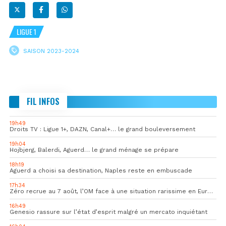
LIGUE 1
SAISON 2023-2024
FIL INFOS
19h49
Droits TV : Ligue 1+, DAZN, Canal+… le grand bouleversement
19h04
Hojbjerg, Balerdi, Aguerd… le grand ménage se prépare
18h19
Aguerd a choisi sa destination, Naples reste en embuscade
17h34
Zéro recrue au 7 août, l’OM face à une situation rarissime en Europe
16h49
Genesio rassure sur l’état d’esprit malgré un mercato inquiétant