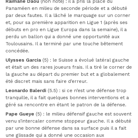
Raimane Daou
(non noté) : il a pris la place du
Panaméen en milieu de seconde période et a débuté
par deux fautes. Il a lâché le marquage sur un corner
et, pour sa première apparition en Ligue 1 (après ses
débuts en pro en Ligue Europa dans la semaine), il a
perdu un ballon qui a donné une opportunité aux
Toulousains. Il a terminé par une touche bêtement
concédée.
Ulysses Garcia
(5) : le Suisse a évolué latéral gauche
et était un des rares joueurs frais. Il a tiré le corner de
la gauche au départ du premier but et a globalement
été discret mais sans faire d’erreur.
Leonardo Balerdi
(5.5) : si ce n’est une défense trop
tranquille, il a fait quelques bonnes interventions et a
géré sa rencontre en étant le patron de la défense.
Pape Gueye
(5) : le milieu défensif gauche est souvent
venu s’intercaler comme stoppeur gauche. Il a débuté
par une bonne défense dans sa surface puis il a fait
une glissade qui a donné une occasion aux