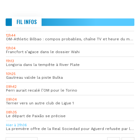
FIL INFOS
12h44
OM-Athletic Bilbao : compos probables, chaîne TV et heure du match
12h04
Francfort s’agace dans le dossier Wahi
11h13
Longoria dans la tempête à River Plate
10h25
Gautreau valide la piste Bulka
09h42
Perri aurait recalé l’OM pour le Torino
09h04
Terrier vers un autre club de Ligue 1
08h35
Le départ de Paixão se précise
Hier à 21h06
La première offre de la Real Sociedad pour Aguerd refusée par l’OM