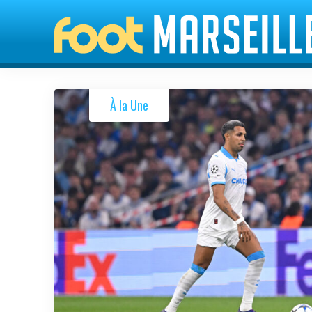
FootMarseille
À la Une