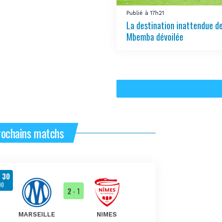
Publié à 17h21
La destination inattendue d
Mbemba dévoilée
prochains matchs
 30
00
2
- 1
MARSEILLE
NIMES