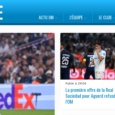
ACTU OM
L’ÉQUIPE
LE CLUB
Publié à 21h06
La première offre de la Real
Sociedad pour Aguerd refus
l’OM