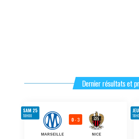
Dernier résultats et 
SAM 25
JEU
18H00
18H
0
- 3
MARSEILLE
NICE