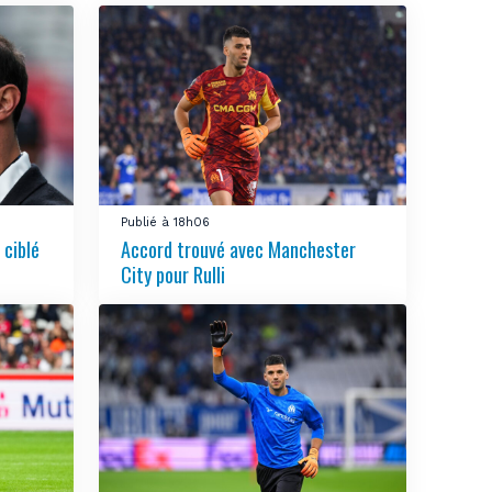
Publié à 18h06
 ciblé
Accord trouvé avec Manchester
City pour Rulli